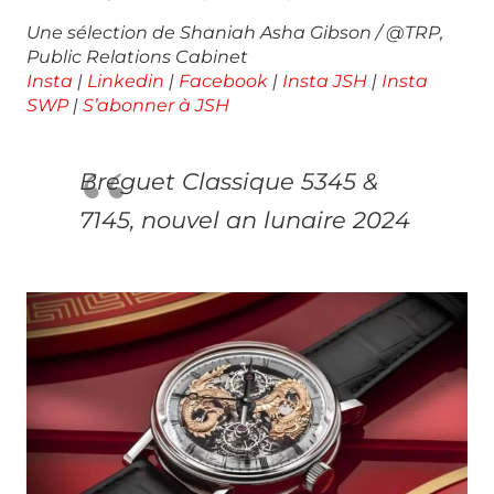
Une sélection de Shaniah Asha Gibson / @TRP,
Public Relations Cabinet
Insta
|
Linkedin
|
Facebook
|
Insta JSH
|
Insta
SWP
|
S’abonner à JSH
Breguet Classique 5345 &
7145, nouvel an lunaire 2024