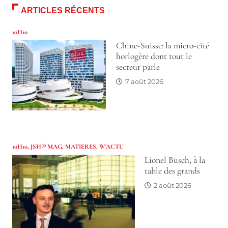
ARTICLES RÉCENTS
10H10
Chine-Suisse: la micro-cité
horlogère dont tout le
secteur parle
7 août 2026
10H10
,
JSH® MAG
,
MATIERES
,
W'ACTU
Lionel Busch, à la
table des grands
2 août 2026