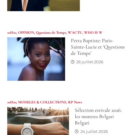
10H10
,
OPINION
,
Questions de Temps
,
W'ACTU
,
WHO IS W
Petra Baptiste: Paris-
Sainte-Lucie et ‘Questions
de Temps’
26 juillet 2026
10H10
,
MODELES & COLLECTIONS
,
RP News
Sélection estivale 2026:
les montres Bvlgari
Bvlgari
24 juillet 2026