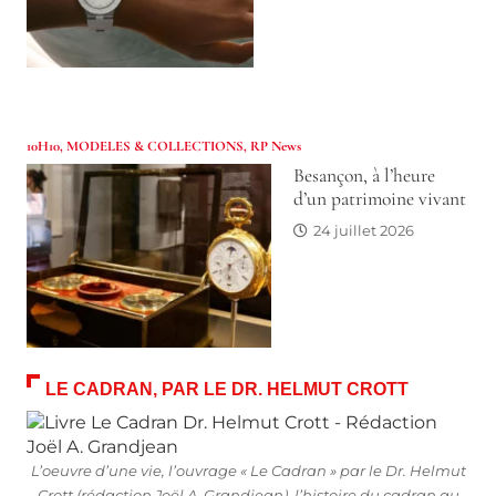
10H10
,
MODELES & COLLECTIONS
,
RP News
Besançon, à l’heure
d’un patrimoine vivant
24 juillet 2026
LE CADRAN, PAR LE DR. HELMUT CROTT
L’oeuvre d’une vie, l’ouvrage « Le Cadran » par le Dr. Helmut
Crott (rédaction Joël A. Grandjean), l’histoire du cadran au