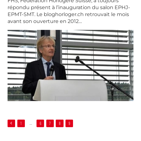
FHS, Fédération Horlogère Suisse, a toujours
répondu présent à l’inauguration du salon EPHJ-
EPMT-SMT. Le bloghorloger.ch retrouvait le mois
avant son ouverture en 2012…
1
…
6
7
8
9