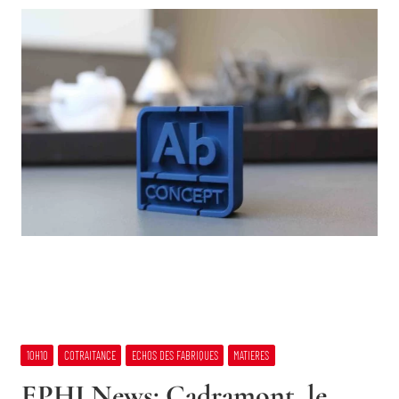
10H10
COTRAITANCE
ECHOS DES FABRIQUES
MATIERES
EPHJ News: Cadramont, le