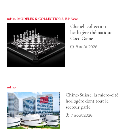
10H10
,
MODELES & COLLECTIONS
,
RP News
Chanel, collection
horlogère thématique
Coco Game
8 août 2026
10H10
Chine-Suisse: la micro-cité
horlogère dont tout le
secteur parle
7 août 2026