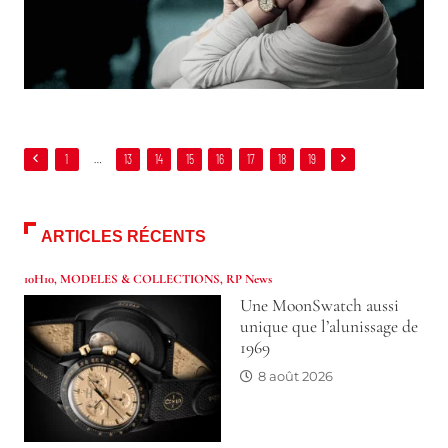
1
…
13
14
15
16
17
18
19
ARTICLES RÉCENTS
10H10
,
MODELES & COLLECTIONS
,
RP News
Une MoonSwatch aussi
unique que l’alunissage de
1969
8 août 2026