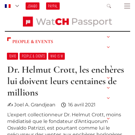
JSHABO
PAYPAL
PEOPLE & EVENTS
10H10
PEOPLE & EVENTS
WHO IS W
Dr. Helmut Crott, les enchères
lui doivent leurs centaines de
millions
✍ Joel A. Grandjean
16 avril 2021
L’expert collectionneur Dr. Helmut Crott, moins
médiatisé que le fondateur d’Antiquorum
Osvaldo Patrizzi, est pourtant comme lui le
précurseur des ventes aux enchères horlogères