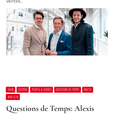
Ventes…
10H10
DISTRIB’
PEOPLE & EVENTS
QUESTIONS DE TEMPS
W’ACTU
WHO IS W
Questions de Temps: Alexis