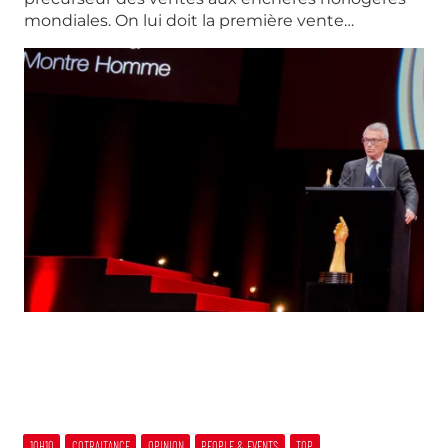
mondiales. On lui doit la première vente…
10H10
COTRAITANCE
OPINION
PEOPLE & EVENTS
TOP