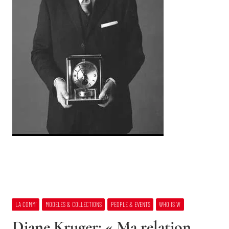
LA COMM’
MODELES & COLLECTIONS
PEOPLE & EVENTS
WHO IS W
Diane Kruger: « Ma relation