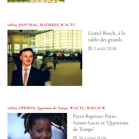
10H10
,
JSH® MAG
,
MATIERES
,
W'ACTU
Lionel Busch, à la
table des grands
2 août 2026
10H10
,
OPINION
,
Questions de Temps
,
W'ACTU
,
WHO IS W
Petra Baptiste: Paris-
Sainte-Lucie et ‘Questions
de Temps’
26 juillet 2026